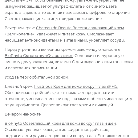
действием SPF 15
. Успокаивает кожу, увлажняет, укрепляет ее
иммунитет, защищает от ультрафиолета и от синего цвета
экранов гаджетов, то есть так называемого цифрового старения.
Светоотражающие частицы придают коже сияние.
Вечерний крем:
Chateau de Beaute
Восстанавливающий крем
«Великолепие»
. Увлажняет и питает кожу. Омолаживает,
насыщает антиоксидантами и витаминами, укрепляет сосуды.
Перед утренним и вечерним кремом рекомендую наносить
BioPhyto Сыворотку «Очарование»
. Содержит гиалуроновую
кислоту для увлажнения, витамин С для выравнивания тона кожи
и осветления пигментации.
Уход за периорбитальной зоной:
Дневной крем:
Illustrious Крем для кожи вокруг глаз SPF15.
Обеспечивает тройной эффект: помогает предотвратить
отечность, уменьшает мешки под глазами и обеспечивает защиту
от ультрафиолета. Делает вокруг глаз яркой и сияющей.
Вечером наносите
BioPhyto Осветляющий крем для кожи вокруг глаз и шеи
.
Оказывает увлажняющее, антиоксидантное действие,
подтягивает и улучшает цвет кожи вокруг глаз. Его также можно