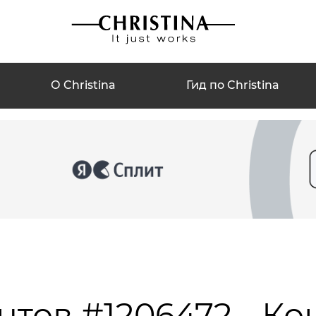
О Christina
Гид по Christina
нтов #1206472 - Ко