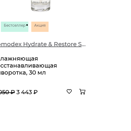
Бестселлер
Акция
Comodex Hydrate & Restore Serum
Очищаю
влажняющая
200 мл
осстанавливающая
воротка, 30 мл
3 320 ₽
050 ₽
3 443 ₽