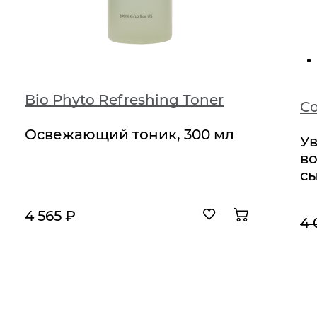
Bio Phyto Refreshing Toner
Освежающий тоник, 300 мл
У
в
сы
4 565 ₽
4 