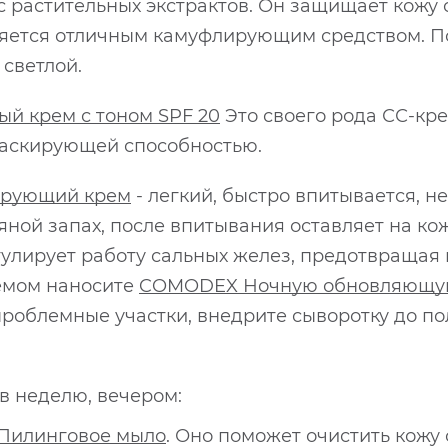
 растительных экстрактов. Он защищает кожу 
яется отличным камуфлирующим средством. По
 светлой.
й крем с тоном SPF 20
Это своего рода СС-кре
маскирующей способностью.
ирующий крем
- легкий, быстро впитывается, н
яной запах, после впитывания оставляет на к
гулирует работу сальных желез, предотвращая
ремом наносите
COMODEX Ночную обновляющую
 проблемные участки, внедрите сыворотку до п
 в неделю, вечером:
 Пилинговое мыло
. Оно поможет очистить кожу 