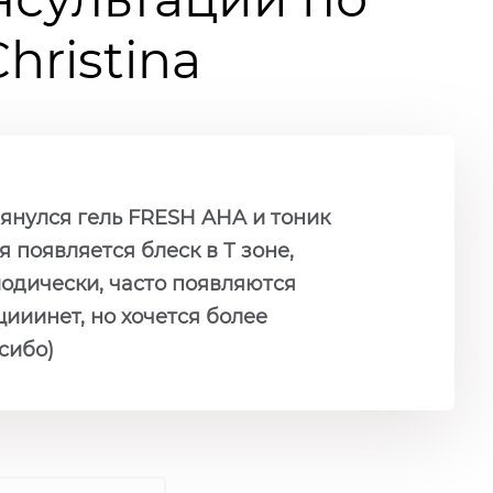
ristina
лянулся гель FRESH AHA и тоник
 появляется блеск в Т зоне,
одически, часто появляются
ииинет, но хочется более
асибо)