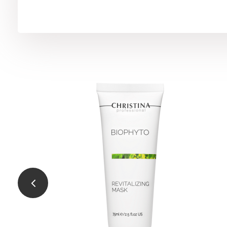
Comodex Mattify & Protect Cream SPF 15
ем