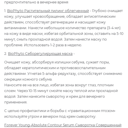
предпочтительно в вечернее время
1.
BioPhyto Растительный пилинг облегченный
- Глубоко очищает
кожу, улучшает кровообращение, обладает антисептическим
действием, способствует регенерации и насыщает кожу
витаминами. Нанести небольшое количество препарата (3-4 мл)
на кожу в виде маски, избегая орбитальной зоны, оставить на 5-10
минут, смыть прохладной водой. Затем нанести маску по
проблеме. Использовать 1-2 раза в неделю.
2.
BioPhyto Себорегулирующая маска
-
Очищает кожу, абсорбируя излишки себума, сужает поры,
обладает кератолитическим и противовоспалительным
действиями. Угнетая 5-альфа-редуктазу, способствует снижению
секреции кожного себума.
Наносите ее на все лицо, избегая зоны вокруг глаз, плотным
слоем. Через 10-15 минут смойте маску теплой или прохладной
водой. Затем нанесите сыворотку и крем для вечернего
применения.
С целью профилактики и борьбы с «гравитационным птозом»
используйте утром и вечером под крем сыворотку:
Forever Young-Absolute Contour Serum Сыворотка Совершенный