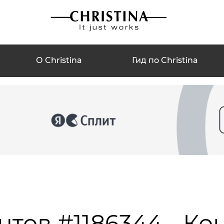
О Christina
Гид по Christina
нтов #1186344 - Ко