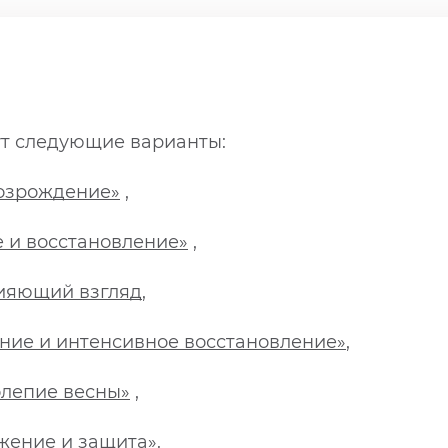
т следующие варианты:
возрождение»
,
е и восстановление»
,
 сияющий взгляд
,
ние и интенсивное восстановление»
,
олепие весны»
,
жение и защита»
.