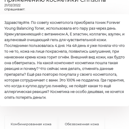
21/02/2022
спрашивает:
Здравствуйте. По совету косметолога приобрела тоник Forever
Young Balancing Toner, использовала его пару раз через день.
Крем увлажняющий с витамином А, Е эластин, коллаген, азулен, и
азуленовый очищающий гель для чувствительной кожи.
Последними пользовалась 4 дня. На 4й день я уже поняла что что
то не то, кожа на лице покраснела, появились шелушения, при
нанесении крема кожа горит огнём. Внешний вид кожи, как будто
она обветрилась. На какой компонент косметики пошла такая
реакция и почему? Что сейчас мне делать, отменять данные
препараты? Ещё раз повторю покупала у своего косметолога,
которая сотрудничает с вами. Это 100% не подделка. Где гарантия,
что когда я куплю другую линейку, не пойдёт какая то ещё
аллергическая реакция? Косметика не особо дешёвая, не хочется
опять потерять деньги.
Комбинированная кожа
Обезвоженная кожа