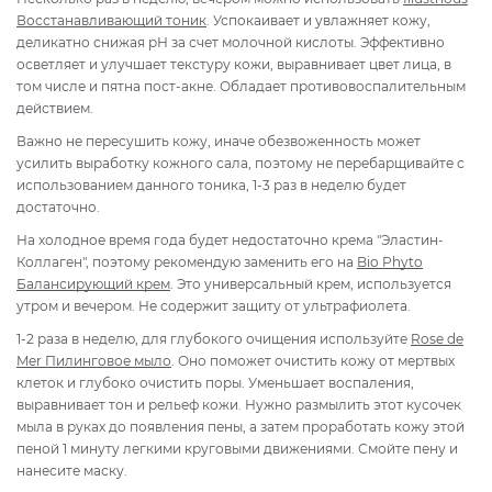
Восстанавливающий тоник
. Успокаивает и увлажняет кожу,
деликатно снижая рН за счет молочной кислоты. Эффективно
осветляет и улучшает текстуру кожи, выравнивает цвет лица, в
том числе и пятна пост-акне. Обладает противовоспалительным
действием.
Важно не пересушить кожу, иначе обезвоженность может
усилить выработку кожного сала, поэтому не перебарщивайте с
использованием данного тоника, 1-3 раз в неделю будет
достаточно.
На холодное время года будет недостаточно крема "Эластин-
Коллаген", поэтому рекомендую заменить его на
Bio Phyto
Балансирующий крем
. Это универсальный крем, используется
утром и вечером. Не содержит защиту от ультрафиолета.
1-2 раза в неделю, для глубокого очищения используйте
Rose de
Mer Пилинговое мыло
. Оно поможет очистить кожу от мертвых
клеток и глубоко очистить поры. Уменьшает воспаления,
выравнивает тон и рельеф кожи. Нужно размылить этот кусочек
мыла в руках до появления пены, а затем проработать кожу этой
пеной 1 минуту легкими круговыми движениями. Смойте пену и
нанесите маску.