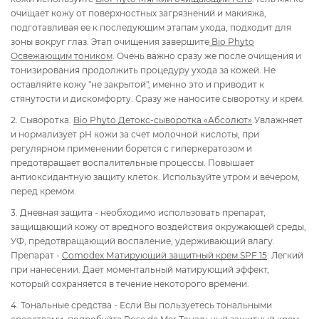
очищает кожу от поверхностных загрязнений и макияжа,
подготавливая ее к последующим этапам ухода, подходит для
зоны вокруг глаз. Этап очищения завершите
Bio Phyto
Освежающим тоником
. Очень важно сразу же после очищения и
тонизирования продолжить процедуру ухода за кожей. Не
оставляйте кожу "не закрытой", именно это и приводит к
стянутости и дискомфорту. Сразу же наносите сыворотку и крем.
2. Сыворотка.
Bio Phyto
Детокс-сыворотка «Абсолют»
.Увлажняет
и нормализует рН кожи за счет молочной кислоты, при
регулярном применении борется с гиперкератозом и
предотвращает воспалительные процессы. Повышает
антиоксидантную защиту клеток. Используйте утром и вечером,
перед кремом.
3. Дневная защита - необходимо использовать препарат,
защищающий кожу от вредного воздействия окружающей среды,
УФ, предотвращающий воспаление, удерживающий влагу.
Препарат -
Comodex Матирующий защитный крем SPF 15
. Легкий
при нанесении. Дает моментальный матирующий эффект,
который сохраняется в течение некоторого времени.
4. Тональные средства - Если Вы пользуетесь тональными