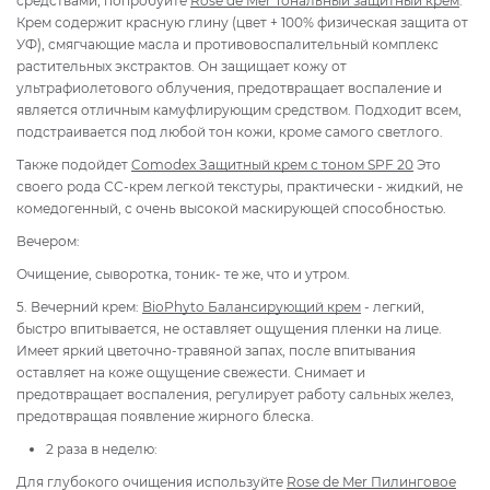
средствами, попробуйте
Rose de Mer Тональный защитный крем
.
Крем содержит красную глину (цвет + 100% физическая защита от
УФ), смягчающие масла и противовоспалительный комплекс
растительных экстрактов. Он защищает кожу от
ультрафиолетового облучения, предотвращает воспаление и
является отличным камуфлирующим средством. Подходит всем,
подстраивается под любой тон кожи, кроме самого светлого.
Также подойдет
Comodex Защитный крем с тоном SPF 20
Это
своего рода СС-крем легкой текстуры, практически - жидкий, не
комедогенный, с очень высокой маскирующей способностью.
Вечером:
Очищение, сыворотка, тоник- те же, что и утром.
5. Вечерний крем:
BioPhyto Балансирующий крем
- легкий,
быстро впитывается, не оставляет ощущения пленки на лице.
Имеет яркий цветочно-травяной запах, после впитывания
оставляет на коже ощущение свежести. Снимает и
предотвращает воспаления, регулирует работу сальных желез,
предотвращая появление жирного блеска.
2 раза в неделю:
Для глубокого очищения используйте
Rose de Mer Пилинговое