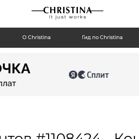
О Christina
Гид по Christina
нтов #1108424 - Ко