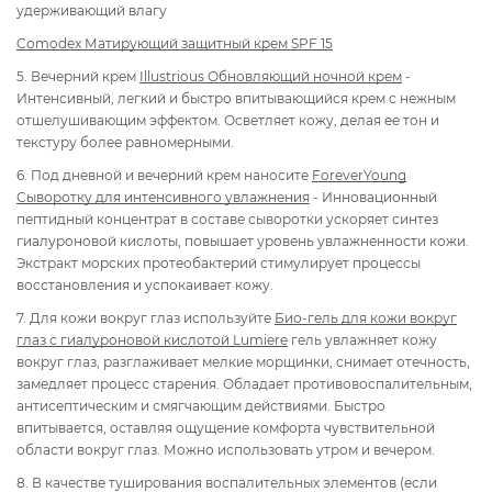
удерживающий влагу
Comodex Матирующий защитный крем SPF 15
5. Вечерний крем
Illustrious Обновляющий ночной крем
-
Интенсивный, легкий и быстро впитывающийся крем с нежным
отшелушивающим эффектом. Осветляет кожу, делая ее тон и
текстуру более равномерными.
6. Под дневной и вечерний крем наносите
ForeverYoung
Сыворотку для интенсивного увлажнения
- Инновационный
пептидный концентрат в составе сыворотки ускоряет синтез
гиалуроновой кислоты, повышает уровень увлажненности кожи.
Экстракт морских протеобактерий стимулирует процессы
восстановления и успокаивает кожу.
7. Для кожи вокруг глаз используйте
Био-гель для кожи вокруг
глаз с гиалуроновой кислотой Lumiere
гель увлажняет кожу
вокруг глаз, разглаживает мелкие морщинки, снимает отечность,
замедляет процесс старения. Обладает противовоспалительным,
антисептическим и смягчающим действиями. Быстро
впитывается, оставляя ощущение комфорта чувствительной
области вокруг глаз. Можно использовать утром и вечером.
8.
В качестве туширования воспалительных элементов (если