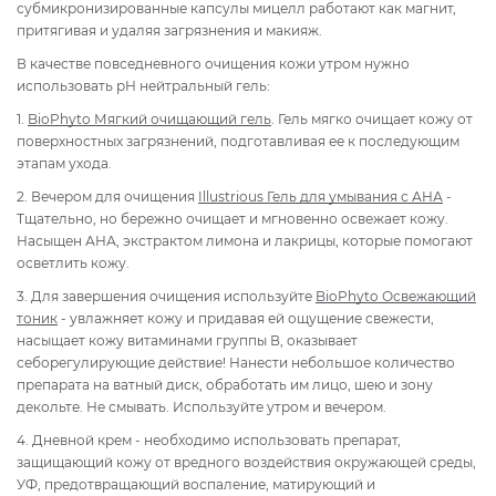
субмикронизированные капсулы мицелл работают как магнит,
притягивая и удаляя загрязнения и макияж.
В качестве повседневного очищения кожи утром нужно
использовать рН нейтральный гель:
1.
BioPhyto Мягкий очищающий гель
. Гель мягко очищает кожу от
поверхностных загрязнений, подготавливая ее к последующим
этапам ухода.
2. Вечером для очищения
Illustrious Гель для умывания с АНА
-
Тщательно, но бережно очищает и мгновенно освежает кожу.
Насыщен АНА, экстрактом лимона и лакрицы, которые помогают
осветлить кожу.
3. Для завершения очищения используйте
BioPhyto Освежающий
тоник
- увлажняет кожу и придавая ей ощущение свежести,
насыщает кожу витаминами группы В, оказывает
себорегулирующие действие! Нанести небольшое количество
препарата на ватный диск, обработать им лицо, шею и зону
декольте. Не смывать. Используйте утром и вечером.
4.
Дневной крем - необходимо использовать препарат,
защищающий кожу от вредного воздействия окружающей среды,
УФ, предотвращающий воспаление, матирующий и