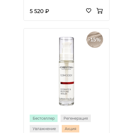
5 520 ₽
Бестселлер
Регенерация
Увлажнение
Акция