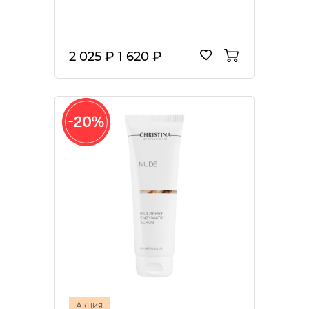
2 025 ₽
1 620 ₽
Акция