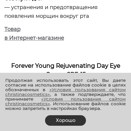
— устранения и предотвращения
появления морщин вокруг рта
Товар
в Интернет-магазине
Forever Young Rejuvenating Day Eye
Cream SPF-15
Продолжая использовать этот сайт, Вы даете
Омолаживающий дневной крем для кожи вокруг глаз SPF 15, 30
согласие на использование файлов cookie в целях
обозначенных в
«Условия пользования сайтом
мл
christinacosmetics»
, а также подтверждаете, что
принимаете
«Условия пользования сайтом
christinacosmetics»
. Использование файлов cookie
Быстро впитывающийся нежирный крем
можно запретить в настройках браузера.
для зоны вокруг глаз обеспечивает
Хорошо
прекрасное увлажнение кожи в течение